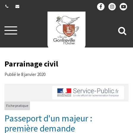
Gestion des traceurs
Aller
All
à
la
à
navigation
la
re
Parrainage civil
Publié le 8 janvier 2020
Fiche pratique
Passeport d'un majeur :
première demande