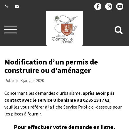
Gestion des traceurs
Aller
All
à
la
à
navigation
la
re
Modification d’un permis de
construire ou d’aménager
Publié le 8 janvier 2020
Concernant les demandes d’urbanisme,
après avoir pris
contact avec le service Urbanisme au 02 35 13 17 61
,
veuillez vous référer à la fiche Service Public ci-dessous pour
les pièces à fournir.
Pour effectuer votre demande en ligne,