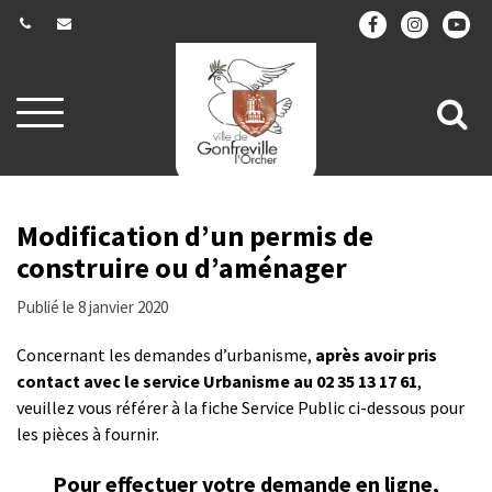
Gestion des traceurs
Aller
All
à
la
à
navigation
la
re
Modification d’un permis de
construire ou d’aménager
Publié le 8 janvier 2020
Concernant les demandes d’urbanisme,
après avoir pris
contact avec le service Urbanisme au 02 35 13 17 61
,
veuillez vous référer à la fiche Service Public ci-dessous pour
les pièces à fournir.
Pour effectuer votre demande en ligne,