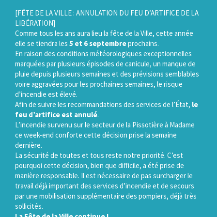
Gestion des traceurs
[FÊTE DE LA VILLE : ANNULATION DU FEU D’ARTIFICE DE LA
LIBÉRATION]
Comme tous les ans aura lieu la fête de la Ville, cette année
elle se tiendra les
5 et 6 septembre
prochains.
En raison des conditions météorologiques exceptionnelles
marquées par plusieurs épisodes de canicule, un manque de
pluie depuis plusieurs semaines et des prévisions semblables
voire aggravées pour les prochaines semaines, le risque
d’incendie est élevé.
Afin de suivre les recommandations des services de l’État,
le
feu d’artifice est annulé
.
L’incendie survenu sur le secteur de la Pissotière à Madame
ce week-end conforte cette décision prise la semaine
dernière.
La sécurité de toutes et tous reste notre priorité. C’est
pourquoi cette décision, bien que difficile, a été prise de
manière responsable. Il est nécessaire de pas surcharger le
travail déjà important des services d’incendie et de secours
par une mobilisation supplémentaire des pompiers, déjà très
sollicités.
La Fête de la Ville continue !