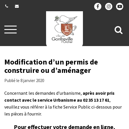
Gestion des traceurs
Aller
All
à
la
à
navigation
la
re
Modification d’un permis de
construire ou d’aménager
Publié le 8 janvier 2020
Concernant les demandes d’urbanisme,
après avoir pris
contact avec le service Urbanisme au 02 35 13 17 61
,
veuillez vous référer à la fiche Service Public ci-dessous pour
les pièces à fournir.
Pour effectuer votre demande en ligne,