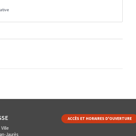
ative
SSE
ACCÈS ET HORAIRES D'OUVERTURE
Ville
ean-Jaurès