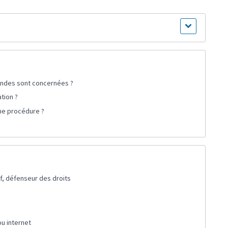
mandes sont concernées ?
ation ?
une procédure ?
if, défenseur des droits
ou internet