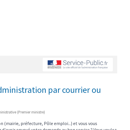
ministration par courrier ou
ministrative (Premier ministre)
(mairie, préfecture, Pôle emploi...) et vous vous
ûr d'avoir envoyé votre demande au bon service ? Vous voulez