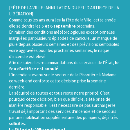
Gestion des traceurs
[FÊTE DE LA VILLE : ANNULATION DU FEU D’ARTIFICE DE LA
LIBÉRATION]
Comme tous les ans aura lieu la fête de la Ville, cette année
elle se tiendra les
5 et 6 septembre
prochains.
En raison des conditions météorologiques exceptionnelles
marquées par plusieurs épisodes de canicule, un manque de
pluie depuis plusieurs semaines et des prévisions semblables
voire aggravées pour les prochaines semaines, le risque
d’incendie est élevé.
Afin de suivre les recommandations des services de l’État,
le
feu d’artifice est annulé
.
L’incendie survenu sur le secteur de la Pissotière à Madame
ce week-end conforte cette décision prise la semaine
dernière.
La sécurité de toutes et tous reste notre priorité. C’est
pourquoi cette décision, bien que difficile, a été prise de
manière responsable. Il est nécessaire de pas surcharger le
travail déjà important des services d’incendie et de secours
par une mobilisation supplémentaire des pompiers, déjà très
sollicités.
La Fête de la Ville continue !