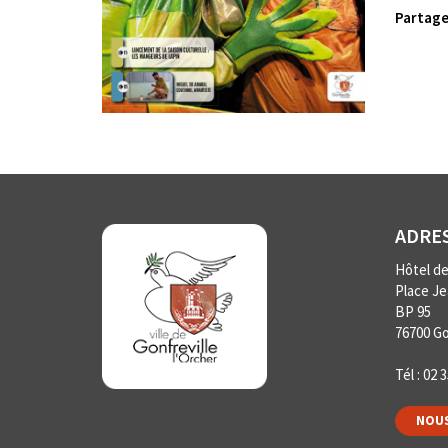
Partager
ADRE
Hôtel de 
Place J
BP 95
76700 Go
Tél :
02 3
NOUS