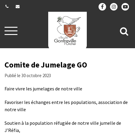
Gestion des traceurs
Aller
All
à
la
à
navigation
la
re
Comite de Jumelage GO
Publié le 30 octobre 2023
Faire vivre les jumelages de notre ville
Favoriser les échanges entre les populations, association de
notre ville
Soutien à la population réfugiée de notre ville jumelle de
J’Réfia,