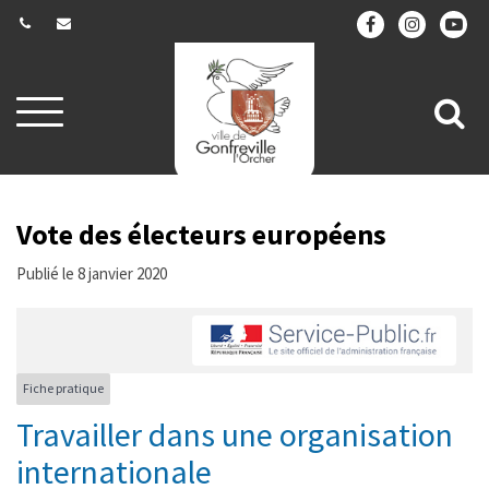
Gestion des traceurs
Aller
All
à
la
à
navigation
la
re
Vote des électeurs européens
Publié le 8 janvier 2020
Fiche pratique
Travailler dans une organisation
internationale