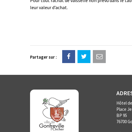
Pour tout rachat de vaisselle non prévu dans le ta
leur valeur d’achat.
Partager sur :
ADRE
Hôtel de 
Place J
BP 95
76700 Go