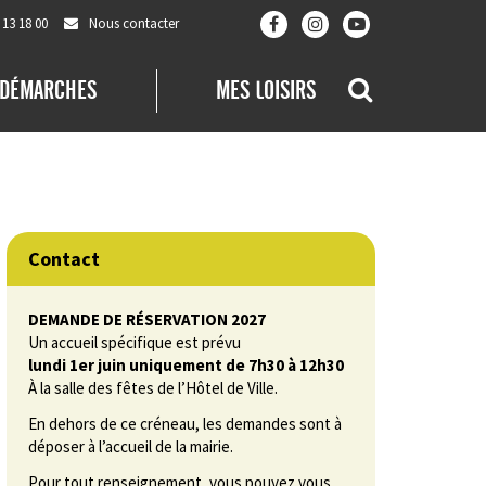
 13 18 00
Nous contacter
Lien
Lien
Lien
vers
vers
vers
le
le
la
compte
compte
chaîne
RECHERCHE
 DÉMARCHES
MES LOISIRS
Facebook
Instagram
Youtube
Contact
DEMANDE DE RÉSERVATION 2027
Un accueil spécifique est prévu
lundi 1er juin uniquement de 7h30 à 12h30
À la salle des fêtes de l’Hôtel de Ville.
En dehors de ce créneau, les demandes sont à
déposer à l’accueil de la mairie.
Pour tout renseignement, vous pouvez vous