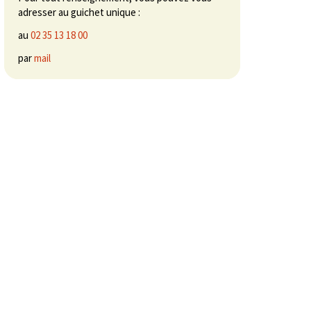
adresser au guichet unique :
au
02 35 13 18 00
par
mail