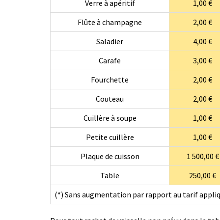
Verre à apéritif
1,00 €
Flûte à champagne
2,00 €
Saladier
4,00 €
Carafe
3,00 €
Fourchette
2,00 €
Couteau
2,00 €
Cuillère à soupe
1,00 €
Petite cuillère
1,00 €
Plaque de cuisson
1 500,00 €
Table
250,00 €
(*) Sans augmentation par rapport au tarif appli