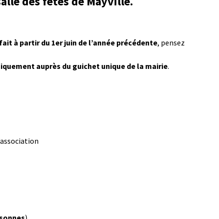
lle des fêtes de Mayville.
 fait à partir du 1er juin de l’année précédente
, pensez
niquement auprès du guichet unique de la mairie
.
’association
rsonnes
)