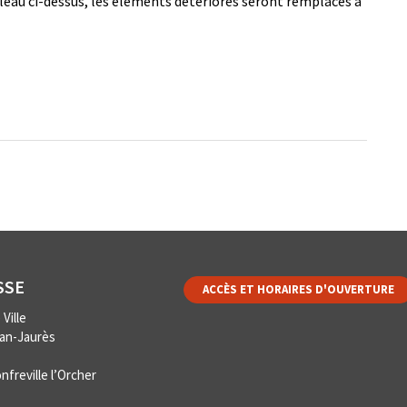
bleau ci-dessus, les éléments détériorés seront remplacés à
SSE
ACCÈS ET HORAIRES D'OUVERTURE
Ville
ean-Jaurès
nfreville l’Orcher