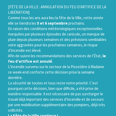
Gestion des traceurs
[FÊTE DE LA VILLE : ANNULATION DU FEU D’ARTIFICE DE LA
LIBÉRATION]
Comme tous les ans aura lieu la fête de la Ville, cette année
elle se tiendra les
5 et 6 septembre
prochains.
En raison des conditions météorologiques exceptionnelles
marquées par plusieurs épisodes de canicule, un manque de
pluie depuis plusieurs semaines et des prévisions semblables
voire aggravées pour les prochaines semaines, le risque
d’incendie est élevé.
Afin de suivre les recommandations des services de l’État,
le
feu d’artifice est annulé
.
L’incendie survenu sur le secteur de la Pissotière à Madame
ce week-end conforte cette décision prise la semaine
dernière.
La sécurité de toutes et tous reste notre priorité. C’est
pourquoi cette décision, bien que difficile, a été prise de
manière responsable. Il est nécessaire de pas surcharger le
travail déjà important des services d’incendie et de secours
par une mobilisation supplémentaire des pompiers, déjà très
sollicités.
La Fête de la Ville continue !