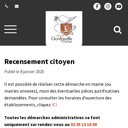
Gestion des traceurs
Aller
All
à
la
à
navigation
la
re
Recensement citoyen
Publié le 8 janvier 2020
Il est possible de réaliser cette démarche en mairie (ou
mairies annexes), muni des éventuelles pièces justificatives
demandées. Pour consulter les horaires d’ouverture des
établissements, cliquez
ICI
Toutes les démarches administratives se font
uniquement sur rendez-vous au
02 35 13 18 00