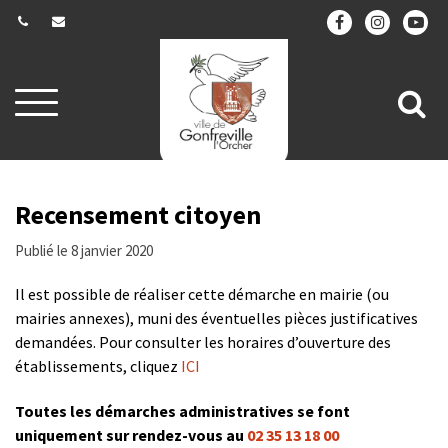
Gestion des traceurs
Aller
All
à
la
à
navigation
la
re
Recensement citoyen
Publié le 8 janvier 2020
Il est possible de réaliser cette démarche en mairie (ou
mairies annexes), muni des éventuelles pièces justificatives
demandées. Pour consulter les horaires d’ouverture des
établissements, cliquez
ICI
Toutes les démarches administratives se font
uniquement sur rendez-vous au
02 35 13 18 00