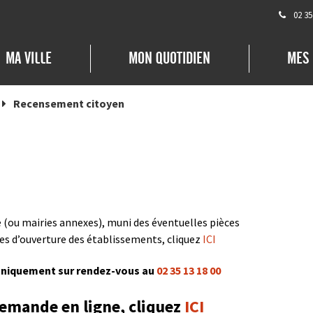
02 35
MA VILLE
MON QUOTIDIEN
MES
Recensement citoyen
e (ou mairies annexes), muni des éventuelles pièces
res d’ouverture des établissements, cliquez
ICI
 uniquement sur rendez-vous au
02 35 13 18 00
demande en ligne, cliquez
ICI