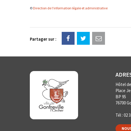
©
Direction de l'information légale et administrative
Partager sur :
ADRE
Hôtel de 
Place J
BP 95
76700 Go
Tél :
02 3
NOUS