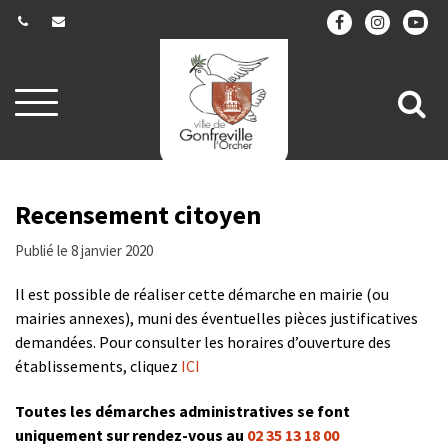
Gestion des traceurs
Aller
All
à
la
à
navigation
la
re
Recensement citoyen
Publié le 8 janvier 2020
Il est possible de réaliser cette démarche en mairie (ou
mairies annexes), muni des éventuelles pièces justificatives
demandées. Pour consulter les horaires d’ouverture des
établissements, cliquez
ICI
Toutes les démarches administratives se font
uniquement sur rendez-vous au
02 35 13 18 00