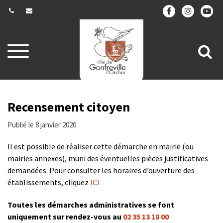
Gestion des traceurs
Aller
All
à
la
à
navigation
la
re
Recensement citoyen
Publié le 8 janvier 2020
Il est possible de réaliser cette démarche en mairie (ou
mairies annexes), muni des éventuelles pièces justificatives
demandées. Pour consulter les horaires d’ouverture des
établissements, cliquez
ICI
Toutes les démarches administratives se font
uniquement sur rendez-vous au
02 35 13 18 00