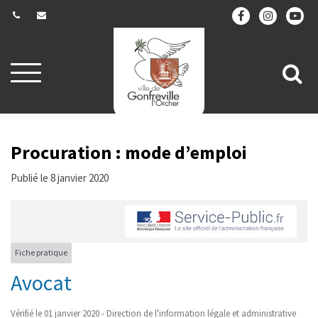
Gestion des traceurs
Aller
All
à
la
à
navigation
la
re
Procuration : mode d’emploi
Publié le 8 janvier 2020
Fiche pratique
Avocat
Vérifié le 01 janvier 2020 - Direction de l'information légale et administrative