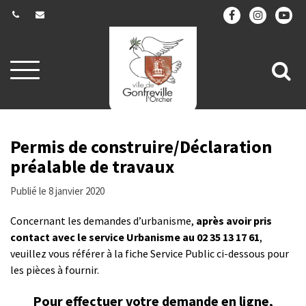
Gestion des traceurs
Aller
All
à
la
à
navigation
la
re
Permis de construire/Déclaration
préalable de travaux
Publié le 8 janvier 2020
Concernant les demandes d’urbanisme,
après avoir pris
contact avec le service Urbanisme au 02 35 13 17 61
,
veuillez vous référer à la fiche Service Public ci-dessous pour
les pièces à fournir.
Pour effectuer votre demande en ligne,