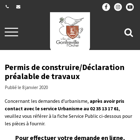
Gestion des traceurs
Aller
All
à
la
à
navigation
la
re
Permis de construire/Déclaration
préalable de travaux
Publié le 8 janvier 2020
Concernant les demandes d’urbanisme,
après avoir pris
contact avec le service Urbanisme au 02 35 13 17 61
,
veuillez vous référer à la fiche Service Public ci-dessous pour
les pièces à fournir.
Pour effectuer votre demande en ligne,