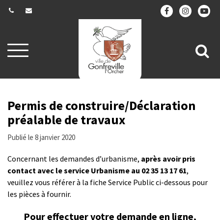
Gestion des traceurs
Aller
All
à
la
à
navigation
la
re
Permis de construire/Déclaration
préalable de travaux
Publié le 8 janvier 2020
Concernant les demandes d’urbanisme,
après avoir pris
contact avec le service Urbanisme au 02 35 13 17 61
,
veuillez vous référer à la fiche Service Public ci-dessous pour
les pièces à fournir.
Pour effectuer votre demande en ligne,