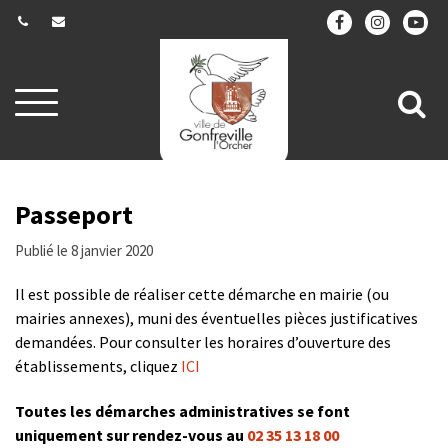
Gestion des traceurs
Aller
All
à
la
à
navigation
la
re
Passeport
Publié le 8 janvier 2020
Il est possible de réaliser cette démarche en mairie (ou
mairies annexes), muni des éventuelles pièces justificatives
demandées. Pour consulter les horaires d’ouverture des
établissements, cliquez
ICI
Toutes les démarches administratives se font
uniquement sur rendez-vous au
02 35 13 18 00