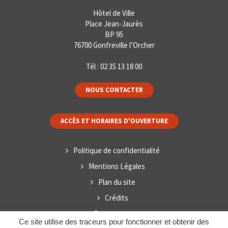
Hôtel de Ville
Place Jean-Jaurès
BP 95
76700 Gonfreville l’Orcher
Tél :
02 35 13 18 00
NOUS CONTACTER
ACCÈS ET HORAIRES D'OUVERTURE
Politique de confidentialité
Mentions Légales
Plan du site
Crédits
Espace presse
Ce site utilise des traceurs pour fonctionner et obtenir des