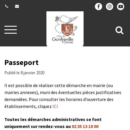
Gestion des traceurs
Aller
All
à
la
à
navigation
la
re
Passeport
Publié le 8 janvier 2020
Il est possible de réaliser cette démarche en mairie (ou
mairies annexes), muni des éventuelles pièces justificatives
demandées. Pour consulter les horaires d’ouverture des
établissements, cliquez
ICI
Toutes les démarches administratives se font
uniquement sur rendez-vous au
02 35 13 18 00