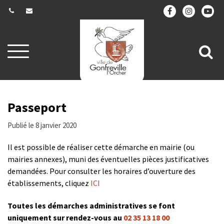
Gestion des traceurs
Aller
All
à
la
à
navigation
la
re
Passeport
Publié le 8 janvier 2020
Il est possible de réaliser cette démarche en mairie (ou
mairies annexes), muni des éventuelles pièces justificatives
demandées. Pour consulter les horaires d’ouverture des
établissements, cliquez
ICI
Toutes les démarches administratives se font
uniquement sur rendez-vous au
02 35 13 18 00