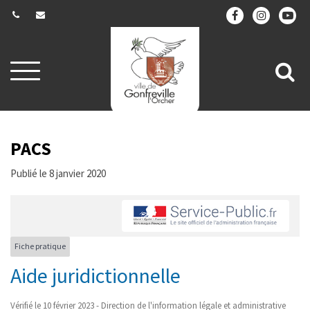
Gestion des traceurs
Aller
All
à
la
à
navigation
la
re
PACS
Publié le 8 janvier 2020
Fiche pratique
Aide juridictionnelle
Vérifié le 10 février 2023 - Direction de l'information légale et administrative