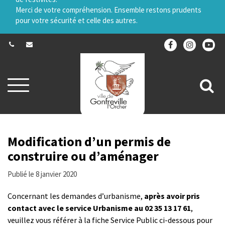
Merci de votre compréhension. Ensemble restons prudents
pour votre sécurité et celle des autres.
Aller
All
à
la
à
navigation
la
re
Modification d’un permis de
construire ou d’aménager
Publié le 8 janvier 2020
Concernant les demandes d’urbanisme,
après avoir pris
contact avec le service Urbanisme au 02 35 13 17 61
,
veuillez vous référer à la fiche Service Public ci-dessous pour