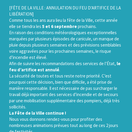
Gestion des traceurs
[FÊTE DE LA VILLE : ANNULATION DU FEU D’ARTIFICE DE LA
LIBÉRATION]
Comme tous les ans aura lieu la fête de la Ville, cette année
elle se tiendra les
5 et 6 septembre
prochains.
En raison des conditions météorologiques exceptionnelles
marquées par plusieurs épisodes de canicule, un manque de
pluie depuis plusieurs semaines et des prévisions semblables
voire aggravées pour les prochaines semaines, le risque
d’incendie est élevé.
Afin de suivre les recommandations des services de l’État,
le
feu d’artifice est annulé
.
La sécurité de toutes et tous reste notre priorité. C’est
pourquoi cette décision, bien que difficile, a été prise de
manière responsable. Il est nécessaire de pas surcharger le
travail déjà important des services d’incendie et de secours
par une mobilisation supplémentaire des pompiers, déjà très
sollicités.
La Fête de la Ville continue !
Nous vous donnons rendez-vous pour profiter des
nombreuses animations prévues tout au long de ces 2 jours
de festivités.