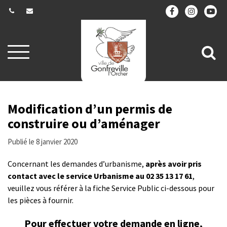
Gestion des traceurs
Aller
All
à
la
à
navigation
la
re
Modification d’un permis de
construire ou d’aménager
Publié le 8 janvier 2020
Concernant les demandes d’urbanisme,
après avoir pris
contact avec le service Urbanisme au 02 35 13 17 61
,
veuillez vous référer à la fiche Service Public ci-dessous pour
les pièces à fournir.
Pour effectuer votre demande en ligne,