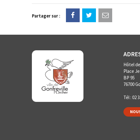
Partager sur :
ADRE
Hôtel de 
Place J
BP 95
76700 Go
Tél :
02 3
NOUS