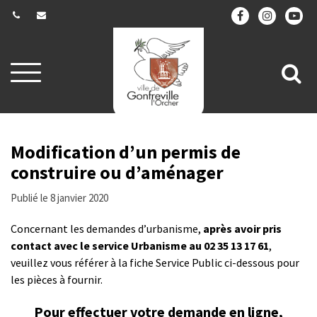
Gestion des traceurs
Aller
All
à
la
à
navigation
la
re
Modification d’un permis de
construire ou d’aménager
Publié le 8 janvier 2020
Concernant les demandes d’urbanisme,
après avoir pris
contact avec le service Urbanisme au 02 35 13 17 61
,
veuillez vous référer à la fiche Service Public ci-dessous pour
les pièces à fournir.
Pour effectuer votre demande en ligne,