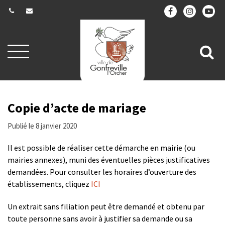
Gestion des traceurs
Aller
All
à
la
à
navigation
la
re
Copie d’acte de mariage
Publié le 8 janvier 2020
Il est possible de réaliser cette démarche en mairie (ou
mairies annexes), muni des éventuelles pièces justificatives
demandées. Pour consulter les horaires d’ouverture des
établissements, cliquez
ICI
Un extrait sans filiation peut être demandé et obtenu par
toute personne sans avoir à justifier sa demande ou sa