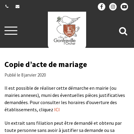
Gestion des traceurs
Aller
All
à
la
à
navigation
la
re
Copie d’acte de mariage
Publié le 8 janvier 2020
Il est possible de réaliser cette démarche en mairie (ou
mairies annexes), muni des éventuelles pièces justificatives
demandées. Pour consulter les horaires d’ouverture des
établissements, cliquez
ICI
Un extrait sans filiation peut être demandé et obtenu par
toute personne sans avoir à justifier sa demande ou sa