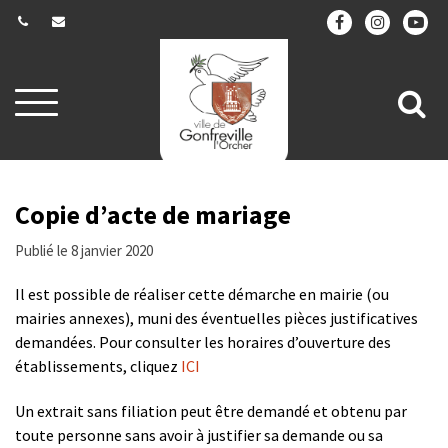
Gestion des traceurs
Aller
All
à
la
à
navigation
la
re
Copie d’acte de mariage
Publié le 8 janvier 2020
Il est possible de réaliser cette démarche en mairie (ou
mairies annexes), muni des éventuelles pièces justificatives
demandées. Pour consulter les horaires d’ouverture des
établissements, cliquez
ICI
Un extrait sans filiation peut être demandé et obtenu par
toute personne sans avoir à justifier sa demande ou sa