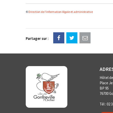
©
Direction de l'information légale et administrative
Partager sur :
ADRE
Hôtel de 
Place J
BP 95
76700 Go
Tél :
02 3