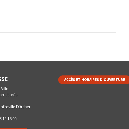
SSE
ACCÈS ET HORAIRES D'OUVERTURE
Ville
ean-Jaurès
nfreville l’Orcher
5 13 18 00