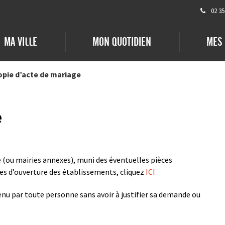
02 35
MA VILLE
MON QUOTIDIEN
MES
opie d’acte de mariage
e
e (ou mairies annexes), muni des éventuelles pièces
res d’ouverture des établissements, cliquez
ICI
enu par toute personne sans avoir à justifier sa demande ou