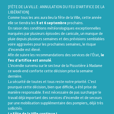
Gestion des traceurs
[FÊTE DE LA VILLE : ANNULATION DU FEU D’ARTIFICE DE LA
LIBÉRATION]
Comme tous les ans aura lieu la fête de la Ville, cette année
elle se tiendra les
5 et 6 septembre
prochains.
En raison des conditions météorologiques exceptionnelles
marquées par plusieurs épisodes de canicule, un manque de
pluie depuis plusieurs semaines et des prévisions semblables
voire aggravées pour les prochaines semaines, le risque
d’incendie est élevé.
Afin de suivre les recommandations des services de l’État,
le
feu d’artifice est annulé
.
L’incendie survenu sur le secteur de la Pissotière à Madame
ce week-end conforte cette décision prise la semaine
dernière.
La sécurité de toutes et tous reste notre priorité. C’est
pourquoi cette décision, bien que difficile, a été prise de
manière responsable. Il est nécessaire de pas surcharger le
travail déjà important des services d’incendie et de secours
par une mobilisation supplémentaire des pompiers, déjà très
sollicités.
La Fête de la Ville continue !