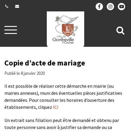
Gestion des traceurs
Aller
All
à
la
à
navigation
la
re
Copie d’acte de mariage
Publié le 8 janvier 2020
Il est possible de réaliser cette démarche en mairie (ou
mairies annexes), muni des éventuelles pièces justificatives
demandées. Pour consulter les horaires d’ouverture des
établissements, cliquez
ICI
Un extrait sans filiation peut être demandé et obtenu par
toute personne sans avoir à justifier sa demande ou sa