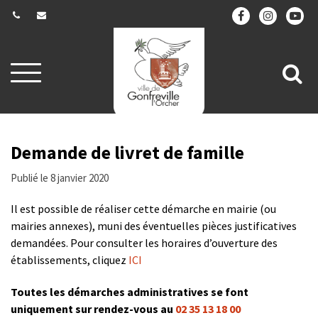
Gestion des traceurs
Aller
All
à
la
à
navigation
la
re
Demande de livret de famille
Publié le 8 janvier 2020
Il est possible de réaliser cette démarche en mairie (ou
mairies annexes), muni des éventuelles pièces justificatives
demandées. Pour consulter les horaires d’ouverture des
établissements, cliquez
ICI
Toutes les démarches administratives se font
uniquement sur rendez-vous au
02 35 13 18 00