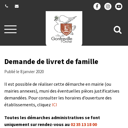
Gestion des traceurs
Aller
All
à
la
à
navigation
la
re
Demande de livret de famille
Publié le 8 janvier 2020
Il est possible de réaliser cette démarche en mairie (ou
mairies annexes), muni des éventuelles pièces justificatives
demandées. Pour consulter les horaires d’ouverture des
établissements, cliquez
ICI
Toutes les démarches administratives se font
uniquement sur rendez-vous au
02 35 13 18 00