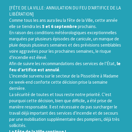
Gestion des traceurs
[FÊTE DE LA VILLE : ANNULATION DU FEU D’ARTIFICE DE LA
LIBÉRATION]
Comme tous les ans aura lieu la fête de la Ville, cette année
elle se tiendra les
5 et 6 septembre
prochains.
En raison des conditions météorologiques exceptionnelles
marquées par plusieurs épisodes de canicule, un manque de
pluie depuis plusieurs semaines et des prévisions semblables
voire aggravées pour les prochaines semaines, le risque
d’incendie est élevé.
Afin de suivre les recommandations des services de l’État,
le
feu d’artifice est annulé
.
L’incendie survenu sur le secteur de la Pissotière à Madame
ce week-end conforte cette décision prise la semaine
dernière.
La sécurité de toutes et tous reste notre priorité. C’est
pourquoi cette décision, bien que difficile, a été prise de
manière responsable. Il est nécessaire de pas surcharger le
travail déjà important des services d’incendie et de secours
par une mobilisation supplémentaire des pompiers, déjà très
sollicités.
La Fête de la Ville continue !