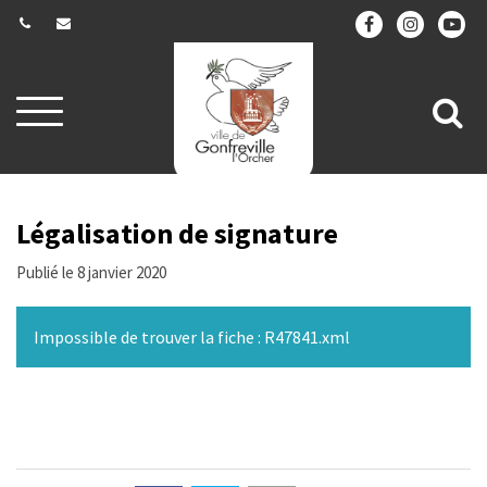
Gestion des traceurs
Aller
All
à
la
à
navigation
la
re
Légalisation de signature
Publié le 8 janvier 2020
Impossible de trouver la fiche : R47841.xml