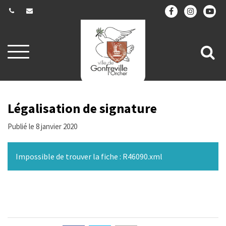
Gestion des traceurs
Aller
All
à
la
à
navigation
la
re
Légalisation de signature
Publié le 8 janvier 2020
Impossible de trouver la fiche : R46090.xml