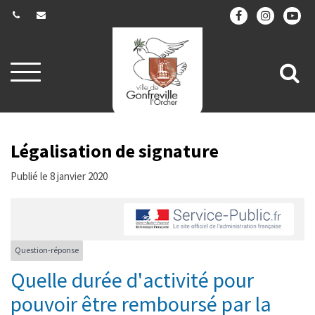
Gestion des traceurs
Aller
All
à
la
à
navigation
la
re
Légalisation de signature
Publié le 8 janvier 2020
Question-réponse
Quelle durée d'activité pour
pouvoir être remboursé par la