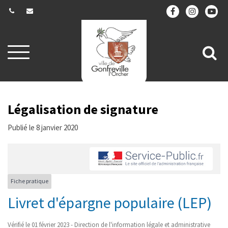
Gestion des traceurs
Aller
All
à
la
à
navigation
la
re
Légalisation de signature
Publié le 8 janvier 2020
Fiche pratique
Livret d'épargne populaire (LEP)
Vérifié le 01 février 2023 - Direction de l'information légale et administrative