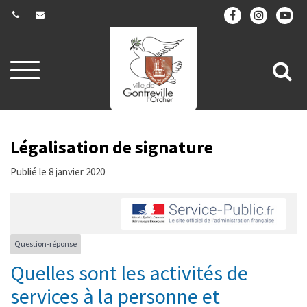
Gestion des traceurs
Aller
All
à
la
à
navigation
la
re
Légalisation de signature
Publié le 8 janvier 2020
Question-réponse
Quelles sont les activités de
services à la personne et