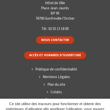
Hôtel de Ville
Place Jean-Jaurès
BP 95
76700 Gonfreville l’Orcher
Tél :
02 35 13 18 00
NOUS CONTACTER
ACCÈS ET HORAIRES D'OUVERTURE
Politique de confidentialité
Mentions Légales
Plan du site
Crédits
Espace presse
Ce site utilise des traceurs pour fonctionner et obtenir des
statistiques d'utilisation afin améliorer l'utilisation, vous pouvez