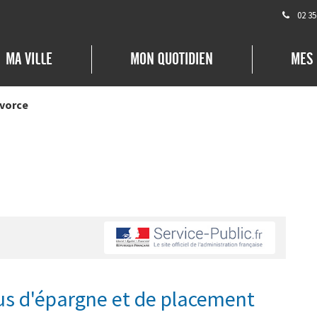
02 35
MA VILLE
MON QUOTIDIEN
MES
ivorce
nus d'épargne et de placement