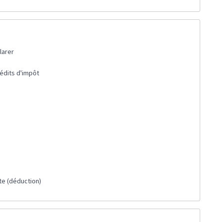
larer
rédits d'impôt
te (déduction)