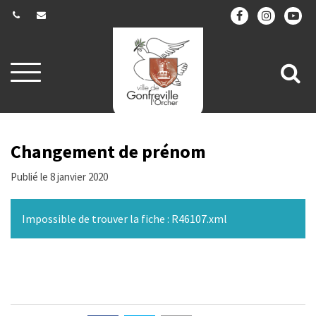
Gestion des traceurs
Aller
All
à
la
à
navigation
la
re
Changement de prénom
Publié le 8 janvier 2020
Impossible de trouver la fiche : R46107.xml