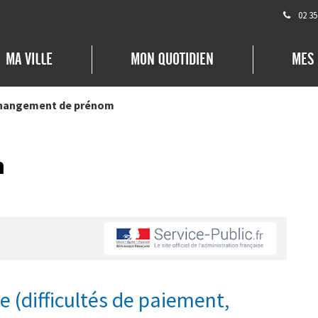
02 35
MA VILLE
MON QUOTIDIEN
MES
hangement de prénom
m
le (difficultés de paiement,