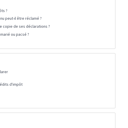
ôts ?
nu peut-il être réclamé ?
ne copie de ses déclarations ?
e marié ou pacsé ?
larer
rédits d'impôt