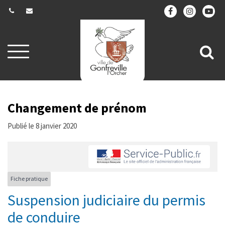
Gestion des traceurs
Aller
All
à
la
à
navigation
la
re
Changement de prénom
Publié le 8 janvier 2020
Fiche pratique
Suspension judiciaire du permis
de conduire