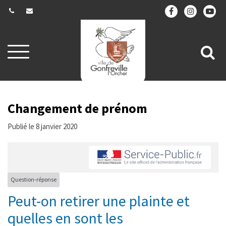
Gestion des traceurs
Aller
All
à
la
à
navigation
la
re
Changement de prénom
Publié le 8 janvier 2020
Question-réponse
Peut-on retirer une plainte et
quelles en sont les