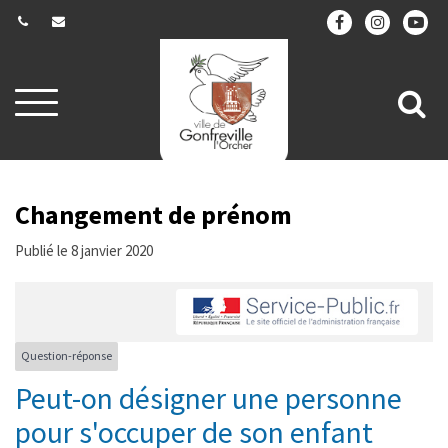
Gestion des traceurs
Aller
All
à
la
à
navigation
la
re
Changement de prénom
Publié le 8 janvier 2020
Question-réponse
Peut-on désigner une personne
pour s'occuper de son enfant